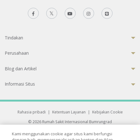
Tindakan
Perusahaan
Blog dan Artikel
Informasi Situs
Rahasia pribadi
|
Ketentuan Layanan
|
Kebijakan Cookie
© 2026 Rumah Sakit Internasional Bumrungrad
Rumah Sakit terakreditasi Joint Commission International (JCI)
Kami menggunakan cookie agar situs kami berfungsi
33 Sukhumvit 3, Wattana, Bangkok 10110 Thailand.
dengan baik, mempersonalisasikan konten dan iklan,