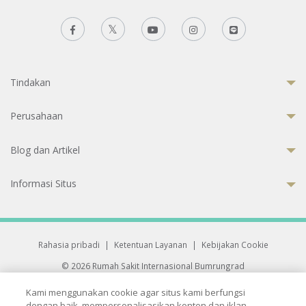
Tindakan
Perusahaan
Blog dan Artikel
Informasi Situs
Rahasia pribadi
|
Ketentuan Layanan
|
Kebijakan Cookie
© 2026 Rumah Sakit Internasional Bumrungrad
Rumah Sakit terakreditasi Joint Commission International (JCI)
Kami menggunakan cookie agar situs kami berfungsi
33 Sukhumvit 3, Wattana, Bangkok 10110 Thailand.
dengan baik, mempersonalisasikan konten dan iklan,