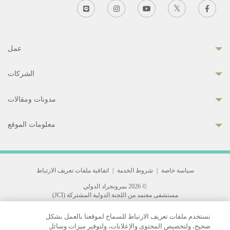
عمل
الشركات
مدونات ومقالات
معلومات الموقع
سياسة خاصة
|
شروط الخدمة
|
اتفاقية ملفات تعريف الارتباط
© 2026 بمرونجراد الدولي
مستشفى معتمد من اللجنة الدولية المشتركة (JCI)
33 Sukhumvit 3, Wattana, Bangkok 10110 Thailand.
نستخدم ملفات تعريف الارتباط للسماح لموقعنا بالعمل بشكل
All rights reserved.
صحيح، ولتخصيص المحتوى والإعلانات، ولتوفير ميزات وسائل