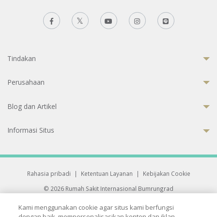
Tindakan
Perusahaan
Blog dan Artikel
Informasi Situs
Rahasia pribadi
|
Ketentuan Layanan
|
Kebijakan Cookie
© 2026 Rumah Sakit Internasional Bumrungrad
Rumah Sakit terakreditasi Joint Commission International (JCI)
Kami menggunakan cookie agar situs kami berfungsi
33 Sukhumvit 3, Wattana, Bangkok 10110 Thailand.
dengan baik, mempersonalisasikan konten dan iklan,