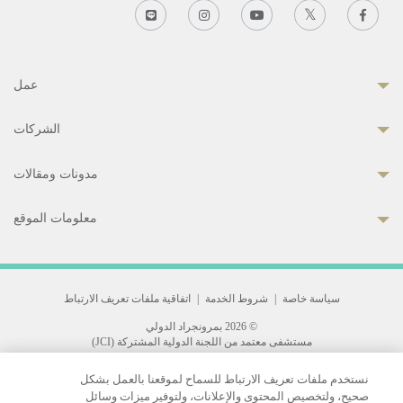
عمل
الشركات
مدونات ومقالات
معلومات الموقع
سياسة خاصة
|
شروط الخدمة
|
اتفاقية ملفات تعريف الارتباط
© 2026 بمرونجراد الدولي
مستشفى معتمد من اللجنة الدولية المشتركة (JCI)
33 Sukhumvit 3, Wattana, Bangkok 10110 Thailand.
نستخدم ملفات تعريف الارتباط للسماح لموقعنا بالعمل بشكل
All rights reserved.
صحيح، ولتخصيص المحتوى والإعلانات، ولتوفير ميزات وسائل