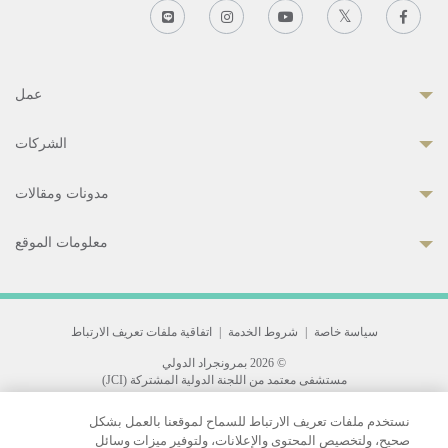
عمل
الشركات
مدونات ومقالات
معلومات الموقع
سياسة خاصة
|
شروط الخدمة
|
اتفاقية ملفات تعريف الارتباط
© 2026 بمرونجراد الدولي
مستشفى معتمد من اللجنة الدولية المشتركة (JCI)
33 Sukhumvit 3, Wattana, Bangkok 10110 Thailand.
نستخدم ملفات تعريف الارتباط للسماح لموقعنا بالعمل بشكل
All rights reserved.
صحيح، ولتخصيص المحتوى والإعلانات، ولتوفير ميزات وسائل