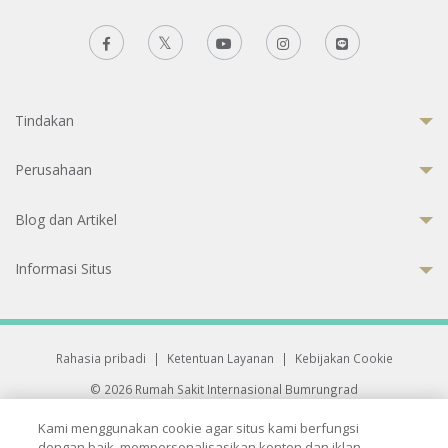
Tindakan
Perusahaan
Blog dan Artikel
Informasi Situs
Rahasia pribadi
|
Ketentuan Layanan
|
Kebijakan Cookie
© 2026 Rumah Sakit Internasional Bumrungrad
Rumah Sakit terakreditasi Joint Commission International (JCI)
Kami menggunakan cookie agar situs kami berfungsi
33 Sukhumvit 3, Wattana, Bangkok 10110 Thailand.
dengan baik, mempersonalisasikan konten dan iklan,