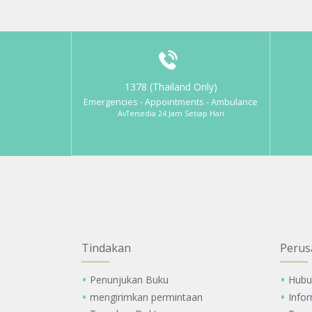
1378 (Thailand Only)
Emergencies - Appointments - Ambulance
AvTersedia 24 Jam Setiap Hari
Tindakan
Perus
Penunjukan Buku
Hubu
mengirimkan permintaan
Info