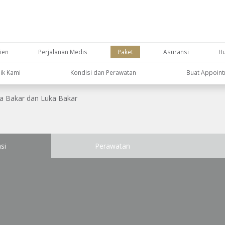
ien
Perjalanan Medis
Paket
Asuransi
H
nik Kami
Kondisi dan Perawatan
Buat Appoin
a Bakar dan Luka Bakar
si
Perawatan