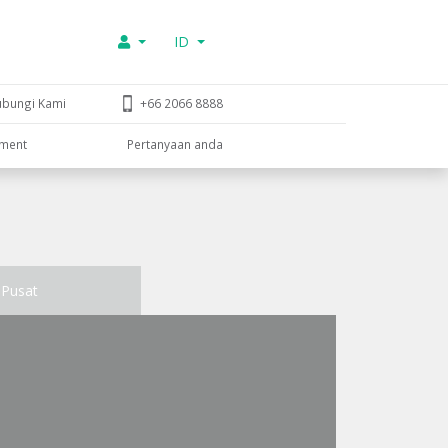
ID
ubungi Kami
+66 2066 8888
tment
Pertanyaan anda
Pusat