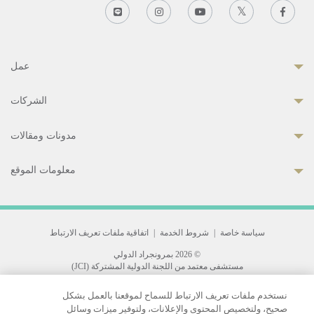
عمل
الشركات
مدونات ومقالات
معلومات الموقع
سياسة خاصة
|
شروط الخدمة
|
اتفاقية ملفات تعريف الارتباط
© 2026 بمرونجراد الدولي
مستشفى معتمد من اللجنة الدولية المشتركة (JCI)
33 Sukhumvit 3, Wattana, Bangkok 10110 Thailand.
نستخدم ملفات تعريف الارتباط للسماح لموقعنا بالعمل بشكل
All rights reserved.
صحيح، ولتخصيص المحتوى والإعلانات، ولتوفير ميزات وسائل