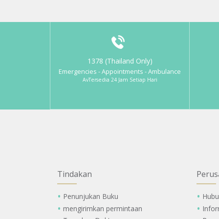
1378 (Thailand Only)
Emergencies - Appointments - Ambulance
AvTersedia 24 Jam Setiap Hari
Tindakan
Perus
Penunjukan Buku
Hubu
mengirimkan permintaan
Info