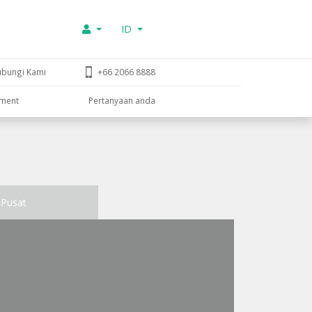
ID
ubungi Kami
+66 2066 8888
tment
Pertanyaan anda
Pusat