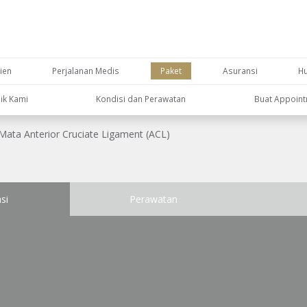
ien
Perjalanan Medis
Paket
Asuransi
H
nik Kami
Kondisi dan Perawatan
Buat Appoin
 Mata Anterior Cruciate Ligament (ACL)
si
Perawatan