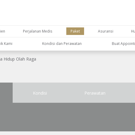
ien
Perjalanan Medis
Paket
Asuransi
H
nik Kami
Kondisi dan Perawatan
Buat Appoin
a Hidup Olah Raga
Kondisi
Perawatan