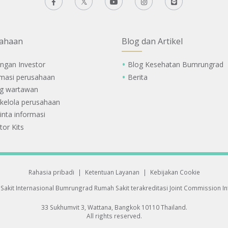
ahaan
Blog dan Artikel
ngan Investor
Blog Kesehatan Bumrungrad
rmasi perusahaan
Berita
g wartawan
 kelola perusahaan
nta informasi
tor Kits
Rahasia pribadi
|
Ketentuan Layanan
|
Kebijakan Cookie
Sakit Internasional Bumrungrad
Rumah Sakit terakreditasi Joint Commission Int
33 Sukhumvit 3, Wattana, Bangkok 10110 Thailand.
All rights reserved.