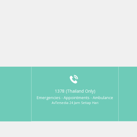
1378 (Thailand Only)
Emergencies - Appointments - Ambulance
AvTersedia 24 Jam Setiap Hari