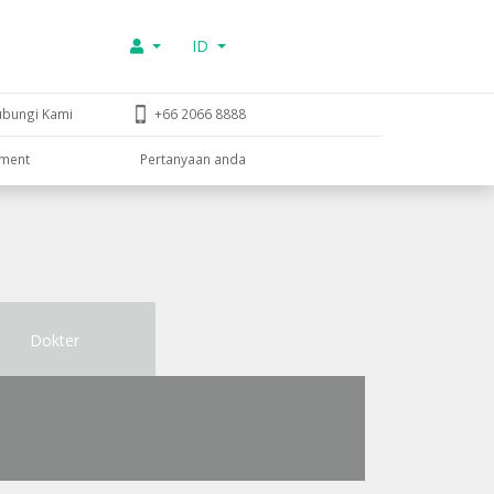
ID
ubungi Kami
+66 2066 8888
tment
Pertanyaan anda
Dokter