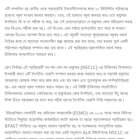
এটি সম্পাদিত হয় রোগীর থেকে ল্যাবরেটরি ইনভেস্টিগেশনের জন্য ১০ মিলিলিটার পরিমানের
রক্তের নমুনা সংগ্রহ করবার মাধ্যমে। তবে, এই রক্তের নমুনা ব্যবহার করে এতে ক্যান্সার
উপস্থিত কি না তা পরীক্ষা না করে, বরং ওই রক্তেরস্রোতে যে ক্যান্সার কোষ পরিভ্রমণ করছে
তার ডিএনএ পরীক্ষা করা হয়। এই ডিএনএ এমন পর্যায়ে রূপান্তরিত হতে পারে যা সাধারণ
কোষের ডিএনএ অপেক্ষা ভিন্ন হতে পারে। এই নমুনাটি অত্যন্ত ক্ষুদ্রাকারের নমুনার যথার্থ
নির্ণয়ের জন্য যে অত্যন্ত সংবেদনশীল যন্ত্র ব্যবহার করা হয়ে থাকে, তার করবার পূর্বে একটি
পরিশোধন প্রক্রিয়া সম্পাদন করা হয়ে থাকে। এই প্রক্রিয়ার দ্রুতগামিতা যথার্থ সময়ে
চিকিৎসার অগ্রগতিতে সহায়তা করে।
রোগ নির্ণয়ের এই প্রক্রিয়াটি নন-স্মল সেল লাং-ক্যান্সার [NSCLC] এর চিকিৎসায় বিশদভাবে
উপকারী কারণ এটি টার্গেটেড থেরাপি সম্পাদন করবার জন্য সহায়তা করে-যা সরাসরি ক্যান্সার
আক্রান্ত কোষকে লক্ষ্য করে কাজ করে এবং যার দরুন এতে তুলনামূলক কম পার্শপ্রতিক্রিয়া
হয়- এবং আরো দ্রুত শনাক্ত করাও সম্ভব হয়। এই নির্দিষ্ট চিকিৎসার পদ্ধতিটিতে
চিকিৎসকদের একেবারে একইধরনের যে ক্যান্সারের কোষ উপস্থিত, তার অত্যন্ত উঁচু মানের
বিশদ চিত্র প্রয়োজন হয় যাতে করে সঠিক ধরণের টার্গেটেড থেরাপি নির্ণয় সম্ভবপর হয়।
ইউরোপিয়ান সোসাইটি ফর মেডিকেল অন্কলোজি (ESMO) এর ২০১৯ সনের সভায় বিভিন্ন
স্টাডিতে লিকুইড বায়োপসির কার্যকারিতা কতটা ব্যাপক তা আরো প্রত্যক্ষভাবে প্রতীয়মান হয়।
BFAST স্টাডিতে এর অমূল্য অবদান প্রমাণিত হয়, যা গবেষকদের গতানুগতিক ধারার
বায়োপসিতে যেভাবে সনাক্ত করা হয় তার একই অনুপাতে ALK মিউটেশনের NSCLC এর
রোগীদের সনাক্ত করতে এবং যথাযথ সময়ের মধ্যে কার্যকরী চিকিৎসা প্রদান করতে সক্ষম