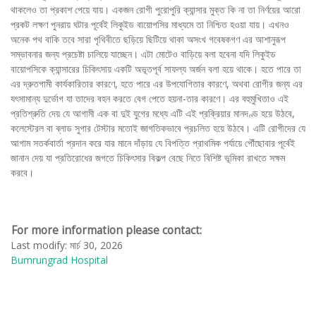
থাকলেও তা প্রকাশ পেয়ে যায়। একজন রোগী পুরোপুরি ক্যান্সার মুক্ত কি না তা নির্ণয়ের আরো
প্রকট লক্ষণ পুনরায় ঘটার পূর্বেই লিকুইড বায়োপসির মাধ্যমে তা নিশ্চিত হওয়া যায়। এখনও
অনেক পথ বাকি তবে সারা পৃথিবীতে ছড়িয়ে ছিটিয়ে থাকা অসংখ গবেষকগণ এর আশানুরূপ
সম্ভাবনার জন্য প্রচেষ্টা চালিয়ে যাচ্ছেন। এটা মোটেও বাড়িয়ে বলা হবেনা যদি লিকুইড
বায়োপসিকে ক্যান্সারের চিকিৎসায় একটি অভূতপূর্ব সাফল্য অর্জন বলা হয়ে থাকে। হতে পারে তা
এর দ্রুতগামী কার্যকারিতার কারণে, হতে পারে এর উপযোগিতার কারণে, অথবা রোগীর জন্য এর
যৎসামান্য দুর্ভোগ যা তাদের বহন করতে বেগ পেতে হয়না-তার কারণে। এর বহুমুখিতাও এই
প্রতিশ্রুতি দেয় যে আগামী এক বা দুই যুগের মধ্যে এটি এই প্রক্রিয়ার মানদণ্ড হয়ে উঠবে,
কলেস্টেরল বা ব্লাড সুগার টেস্টার মতোই জাগতিকভাবে প্রচলিত হয়ে উঠবে। এটি রোগীদের যে
আগাম সতর্কবার্তা প্রদান করে যার মানে দাঁড়ায় যে বিপত্তি প্রাথমিক পর্যায়ে পৌঁছোবার পূর্বেই
জানান দেয় যা প্রতিরোধের জগতে চিকিৎসার বিকল্প বেছে নিতে বিশিষ্ট ভূমিকা রাখতে সক্ষম
করবে।
For more information please contact:
Last modify: মার্চ 30, 2026
Bumrungrad Hospital