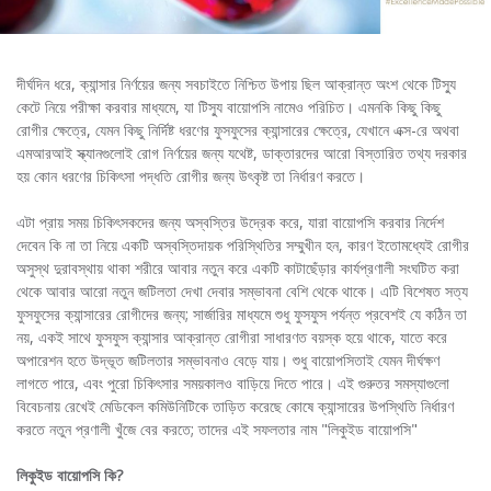
দীর্ঘদিন ধরে, ক্যান্সার নির্ণয়ের জন্য সবচাইতে নিশ্চিত উপায় ছিল আক্রান্ত অংশ থেকে টিস্যু
কেটে নিয়ে পরীক্ষা করবার মাধ্যমে, যা টিস্যু বায়োপসি নামেও পরিচিত। এমনকি কিছু কিছু
রোগীর ক্ষেত্রে, যেমন কিছু নির্দিষ্ট ধরণের ফুসফুসের ক্যান্সারের ক্ষেত্রে, যেখানে এক্স-রে অথবা
এমআরআই স্ক্যানগুলোই রোগ নির্ণয়ের জন্য যথেষ্ট, ডাক্তারদের আরো বিস্তারিত তথ্য দরকার
হয় কোন ধরণের চিকিৎসা পদ্ধতি রোগীর জন্য উৎকৃষ্ট তা নির্ধারণ করতে।
এটা প্রায় সময় চিকিৎসকদের জন্য অস্বস্তির উদ্রেক করে, যারা বায়োপসি করবার নির্দেশ
দেবেন কি না তা নিয়ে একটি অস্বস্তিদায়ক পরিস্থিতির সম্মুখীন হন, কারণ ইতোমধ্যেই রোগীর
অসুস্থ দুরাবস্থায় থাকা শরীরে আবার নতুন করে একটি কাটাছেঁড়ার কার্যপ্রণালী সংঘটিত করা
থেকে আবার আরো নতুন জটিলতা দেখা দেবার সম্ভাবনা বেশি থেকে থাকে। এটি বিশেষত সত্য
ফুসফুসের ক্যান্সারের রোগীদের জন্য; সার্জারির মাধ্যমে শুধু ফুসফুস পর্যন্ত প্রবেশই যে কঠিন তা
নয়, একই সাথে ফুসফুস ক্যান্সার আক্রান্ত রোগীরা সাধারণত বয়স্ক হয়ে থাকে, যাতে করে
অপারেশন হতে উদ্ভূত জটিলতার সম্ভাবনাও বেড়ে যায়। শুধু বায়োপসিতাই যেমন দীর্ঘক্ষণ
লাগতে পারে, এবং পুরো চিকিৎসার সময়কালও বাড়িয়ে দিতে পারে। এই গুরুতর সমস্যাগুলো
বিবেচনায় রেখেই মেডিকেল কমিউনিটিকে তাড়িত করেছে কোষে ক্যান্সারের উপস্থিতি নির্ধারণ
করতে নতুন প্রণালী খুঁজে বের করতে; তাদের এই সফলতার নাম "লিকুইড বায়োপসি"
লিকুইড বায়োপসি কি?