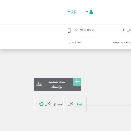
AR
ل بنا
8888 2066 66+
تحديد موعد
استفسار
تمت تصفيته
بواسطة
نوع :
كل
امسح الكل