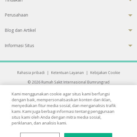
Perusahaan
Blog dan Artikel
Informasi Situs
Rahasia pribadi
|
Ketentuan Layanan
|
Kebijakan Cookie
© 2026 Rumah Sakit Internasional Bumrungrad
Rumah Sakit terakreditasi Joint Commission International (JCI)
Kami menggunakan cookie agar situs kami berfungsi
33 Sukhumvit 3, Wattana, Bangkok 10110 Thailand.
dengan baik, mempersonalisasikan konten dan iklan,
All rights reserved.
menyediakan fitur media sosial, dan menganalisis trafik
kami. Kami juga berbagi informasi tentang penggunaan
situs kami oleh Anda dengan mitra media sosial,
periklanan, dan analisis kami.