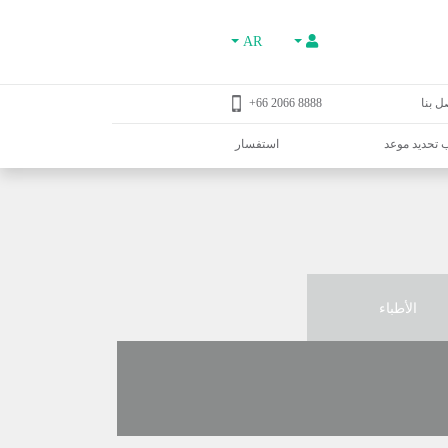
AR
ل بنا
8888 2066 66+
تحديد موعد
استفسار
الأطباء