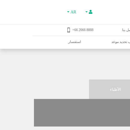
AR
ل بنا
8888 2066 66+
تحديد موعد
استفسار
الأطباء