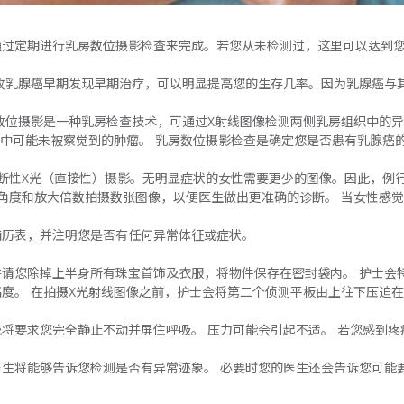
通过定期进行乳房数位摄影检查来完成。若您从未检测过，这里可以达到
故乳腺癌早期发现早期治疗，可以明显提高您的生存几率。因为乳腺癌与
数位摄影是一种乳房检查技术，可通过X射线图像检测两侧乳房组织中的异
）中可能未被察觉到的肿瘤。 乳房数位摄影检查是确定您是否患有乳腺癌
断性X光（直接性）摄影。无明显症状的女性需要更少的图像。因此，例
角度和放大倍数拍摄数张图像，以便医生做出更准确的诊断。 当女性感
病历表，并注明您是否有任何异常体征或症状。
请您除掉上半身所有珠宝首饰及衣服，将物件保存在密封袋内。 护士会
度。 在拍摄X光射线图像之前，护士会将第二个侦测平板由上往下压迫
将要求您完全静止不动并屏住呼吸。 压力可能会引起不适。 若您感到
生将能够告诉您检测是否有异常迹象。 必要时您的医生还会告诉您可能