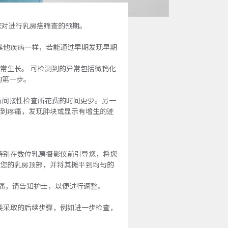
您对进行乳房癌筛查的预期。
其他疾病一样，若能通过早期发现早期
常生长。 可检测到的异常包括微钙化
的第一步。
行间接性检查所花费的时间更少。另一
觉到疼痛，发现肿块或显示有增生的迹
特别在数位乳房摄影仪前引导您，将您
在您的乳房顶部，并将其摊平到均匀的
疼痛，请告知护士，以便进行调整。
要采取的后续步骤，例如进一步检查，