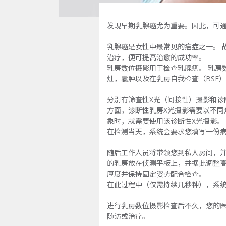
发现早期乳腺癌尤为重要。因此，可
乳腺癌是女性中最常见的癌症之一。 
治疗，便可提高治愈的成功率。
乳房数位摄影用于检查乳腺癌。 乳房
灶，囊肿以及在乳房自我检查（BSE
分别有筛查性X光（间接性）摄影和诊
方面，诊断性乳房X光摄影需要以不同
象时，就需要使用该诊断性X光摄影。
在检测当天，系统会要求您填写一份
随后工作人员将带领您到私人房间，并
的乳房放在侦测平板上，并据此调整高
厚度并保持固定姿势配合检查。
在此过程中（仅需持续几秒钟），系统
进行乳房数位摄影检查后不久，您的医
随访或治疗。