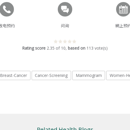
致电预约
问询
網上预
Rating score
2.35
of
10
,
based on
113
vote(s)
Breast-Cancer
Cancer-Screening
Mammogram
Women-He
Related Health Blogs