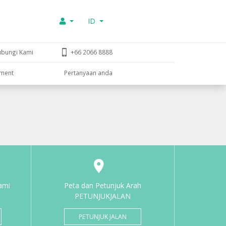
ID
ubungi Kami
+66 2066 8888
tment
Pertanyaan anda
ami
Peta dan Petunjuk Arah
PETUNJUKJALAN
PETUNJUK JALAN