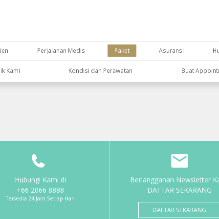
ien
Perjalanan Medis
Paket
Asuransi
H
nik Kami
Kondisi dan Perawatan
Buat Appoin
Hubungi Kami di
Berlangganan Newsletter K
+66 2066 8888
DAFTAR SEKARANG
Tersedia 24 Jam Setiap Hari
DAFTAR SEKARANG