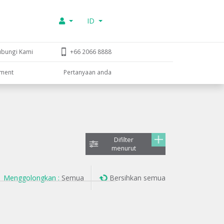
ID
ubungi Kami
+66 2066 8888
tment
Pertanyaan anda
Difilter
menurut
Menggolongkan :
Semua
Bersihkan semua