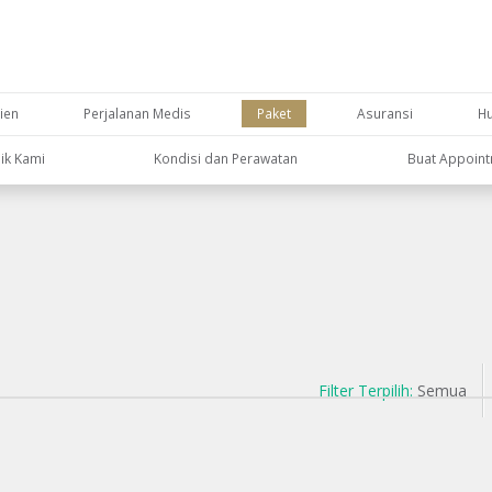
ien
Perjalanan Medis
Paket
Asuransi
H
nik Kami
Kondisi dan Perawatan
Buat Appoin
Filter Terpilih:
Semua