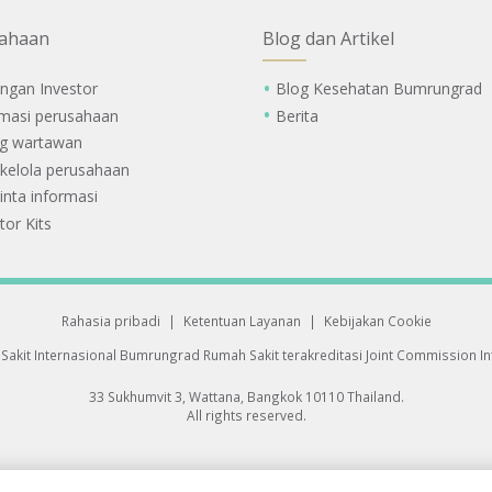
ahaan
Blog dan Artikel
ngan Investor
Blog Kesehatan Bumrungrad
rmasi perusahaan
Berita
g wartawan
 kelola perusahaan
nta informasi
tor Kits
Rahasia pribadi
|
Ketentuan Layanan
|
Kebijakan Cookie
Sakit Internasional Bumrungrad
Rumah Sakit terakreditasi Joint Commission Int
33 Sukhumvit 3, Wattana, Bangkok 10110 Thailand.
All rights reserved.