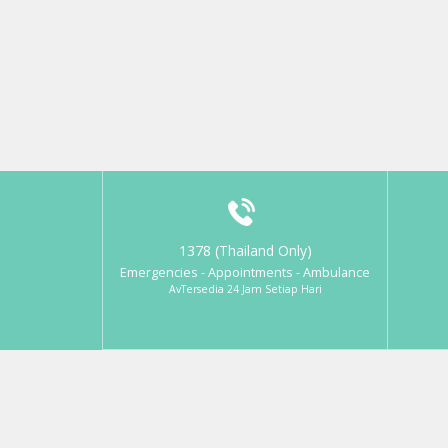
1378 (Thailand Only)
Emergencies - Appointments - Ambulance
AvTersedia 24 Jam Setiap Hari