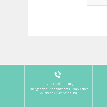
1378 (Thailand Only)
Emergencies - Appointments - Ambulance
AvTersedia 24 Jam Setiap Hari