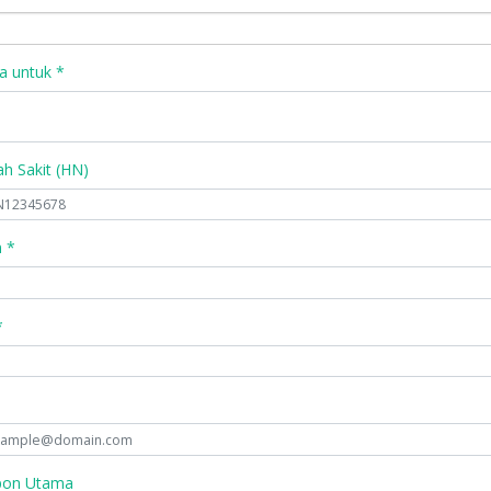
a untuk *
 Sakit (HN)
 *
*
pon Utama