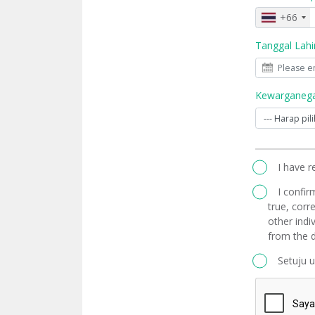
+66
Tanggal Lahi
Kewarganega
I have 
I confir
true, corre
other indi
from the d
Setuju 