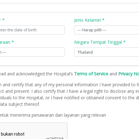
r *
Jenis Kelamin *
raan *
Negara Tempat Tinggal *
read and acknowledged the Hospital’s
Terms of Service
and
Privacy N
m and certify that any of my personal information I have provided to t
ct and present. I also certify that I have a legal right to disclose any 
viduals to the Hospital, or I have notified or obtained consent to the d
ata subject thereof.
untuk menerima penawaran dan layanan yang relevan