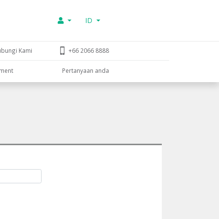
ID
ubungi Kami
+66 2066 8888
tment
Pertanyaan anda