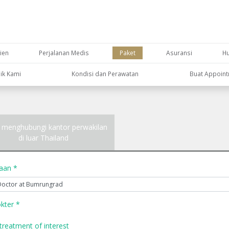
ien
Perjalanan Medis
Paket
Asuransi
H
nik Kami
Kondisi dan Perawatan
Buat Appoin
 menghubungi kantor perwakilan
di luar Thailand
yaan *
kter *
treatment of interest