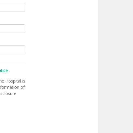
otice
.
he Hospital is
information of
isclosure