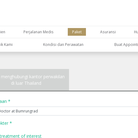
ien
Perjalanan Medis
Paket
Asuransi
H
nik Kami
Kondisi dan Perawatan
Buat Appoin
 menghubungi kantor perwakilan
di luar Thailand
yaan *
kter *
treatment of interest