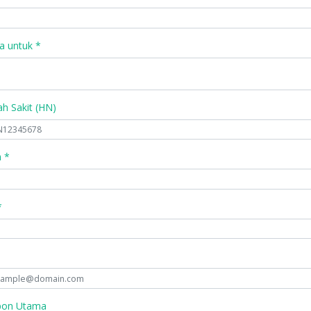
a untuk *
 Sakit (HN)
 *
*
pon Utama