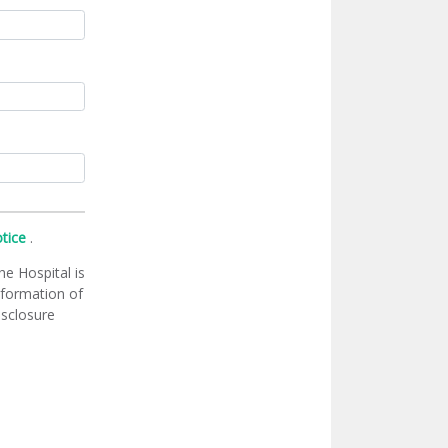
otice
.
he Hospital is
information of
isclosure