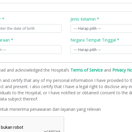
r *
Jenis Kelamin *
raan *
Negara Tempat Tinggal *
read and acknowledged the Hospital’s
Terms of Service
and
Privacy N
m and certify that any of my personal information I have provided to t
ct and present. I also certify that I have a legal right to disclose any 
viduals to the Hospital, or I have notified or obtained consent to the d
ata subject thereof.
untuk menerima penawaran dan layanan yang relevan