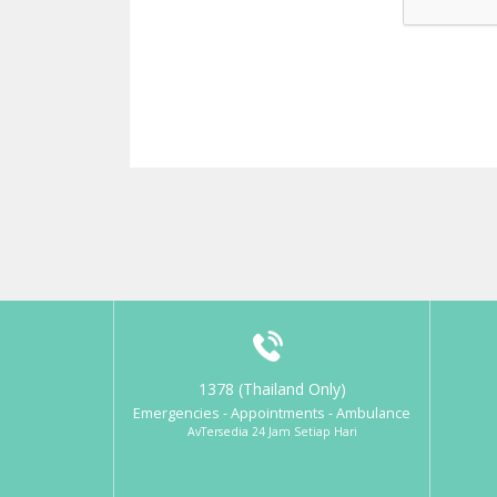
1378 (Thailand Only)
Emergencies - Appointments - Ambulance
AvTersedia 24 Jam Setiap Hari