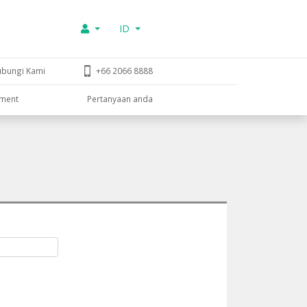
ID
ubungi Kami
+66 2066 8888
tment
Pertanyaan anda