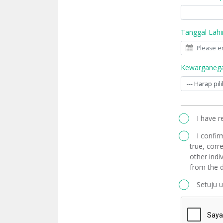
Tanggal Lahi
Kewarganega
I have 
I confir
true, corre
other indi
from the d
Setuju 