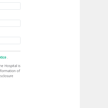
otice
.
he Hospital is
information of
isclosure