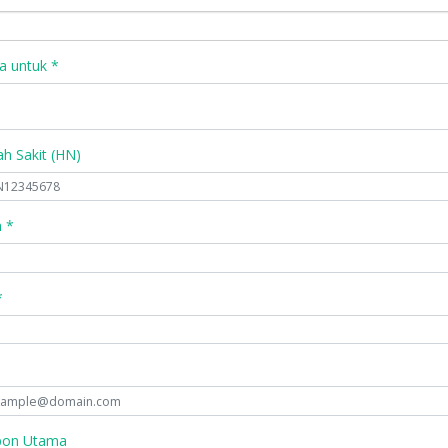
a untuk *
 Sakit (HN)
 *
*
pon Utama