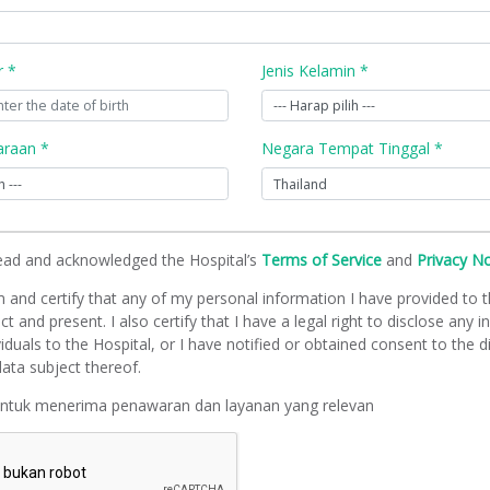
r *
Jenis Kelamin *
raan *
Negara Tempat Tinggal *
read and acknowledged the Hospital’s
Terms of Service
and
Privacy N
m and certify that any of my personal information I have provided to t
ct and present. I also certify that I have a legal right to disclose any 
viduals to the Hospital, or I have notified or obtained consent to the d
ata subject thereof.
untuk menerima penawaran dan layanan yang relevan