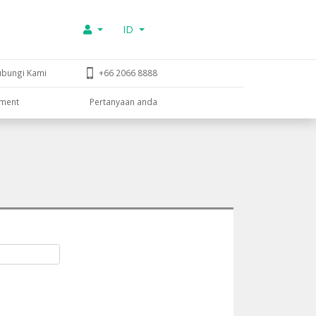
ID
ubungi Kami
+66 2066 8888
tment
Pertanyaan anda