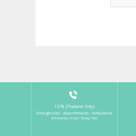
1378 (Thailand Only)
Emergencies - Appointments - Ambulance
AvTersedia 24 Jam Setiap Hari