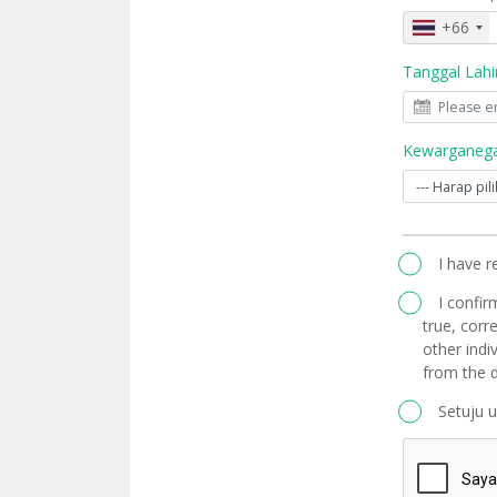
+66
Tanggal Lahi
Kewarganega
I have 
I confir
true, corre
other indi
from the d
Setuju 