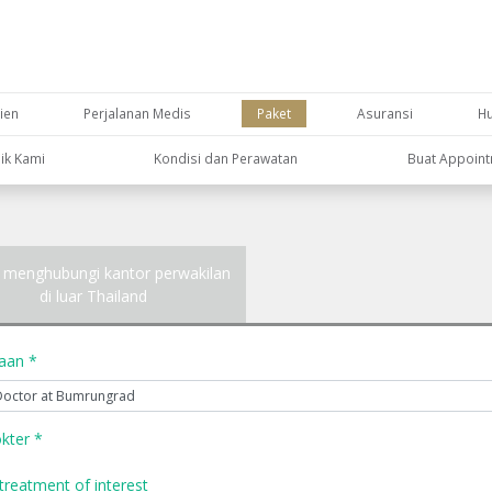
ien
Perjalanan Medis
Paket
Asuransi
H
nik Kami
Kondisi dan Perawatan
Buat Appoin
 menghubungi kantor perwakilan
di luar Thailand
yaan *
kter *
treatment of interest