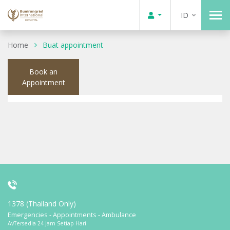
ID
Home
Buat appointment
Book an
Appointment
1378 (Thailand Only)
Emergencies - Appointments - Ambulance
AvTersedia 24 Jam Setiap Hari