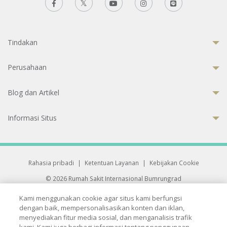
Tindakan
Perusahaan
Blog dan Artikel
Informasi Situs
Rahasia pribadi
|
Ketentuan Layanan
|
Kebijakan Cookie
© 2026 Rumah Sakit Internasional Bumrungrad
Rumah Sakit terakreditasi Joint Commission International (JCI)
Kami menggunakan cookie agar situs kami berfungsi
33 Sukhumvit 3, Wattana, Bangkok 10110 Thailand.
dengan baik, mempersonalisasikan konten dan iklan,
All rights reserved.
menyediakan fitur media sosial, dan menganalisis trafik