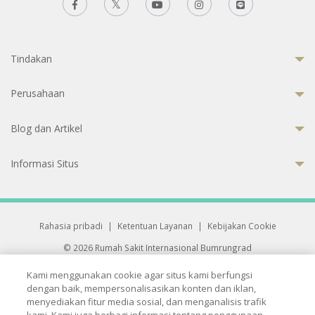
Tindakan
Perusahaan
Blog dan Artikel
Informasi Situs
Rahasia pribadi
|
Ketentuan Layanan
|
Kebijakan Cookie
© 2026 Rumah Sakit Internasional Bumrungrad
Rumah Sakit terakreditasi Joint Commission International (JCI)
Kami menggunakan cookie agar situs kami berfungsi
33 Sukhumvit 3, Wattana, Bangkok 10110 Thailand.
dengan baik, mempersonalisasikan konten dan iklan,
All rights reserved.
menyediakan fitur media sosial, dan menganalisis trafik