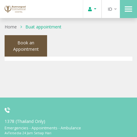
ID
Home
Buat appointment
Book an
Appointment
1378 (Thailand Only)
Emergencies - Appointments - Ambulance
AvTersedia 24 Jam Setiap Hari