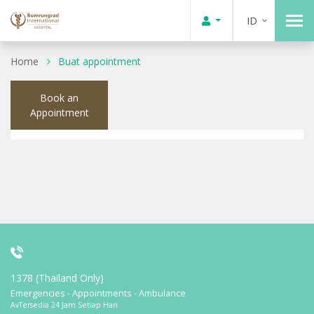
ID
Home
Buat appointment
Book an
Appointment
1378 (Thailand Only)
Emergencies - Appointments - Ambulance
AvTersedia 24 Jam Setiap Hari