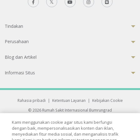
Tindakan
Perusahaan
Blog dan Artikel
Informasi Situs
Rahasia pribadi
|
Ketentuan Layanan
|
Kebijakan Cookie
© 2026 Rumah Sakit Internasional Bumrungrad
Rumah Sakit terakreditasi Joint Commission International (JCI)
Kami menggunakan cookie agar situs kami berfungsi
33 Sukhumvit 3, Wattana, Bangkok 10110 Thailand.
dengan baik, mempersonalisasikan konten dan iklan,
All rights reserved.
menyediakan fitur media sosial, dan menganalisis trafik