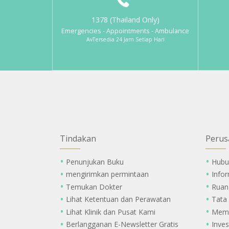
1378 (Thailand Only)
Emergencies - Appointments - Ambulance
AvTersedia 24 Jam Setiap Hari
Tindakan
Perus
Penunjukan Buku
Hubu
mengirimkan permintaan
Info
Temukan Dokter
Ruan
Lihat Ketentuan dan Perawatan
Tata
Lihat Klinik dan Pusat Kami
Memi
Berlangganan E-Newsletter Gratis
Inves