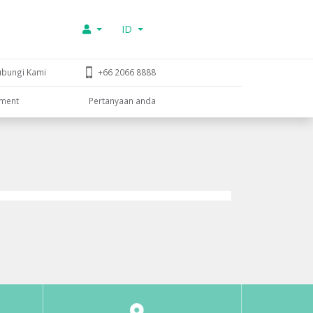
ID
ubungi Kami
+66 2066 8888
tment
Pertanyaan anda