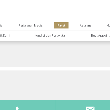
ien
Perjalanan Medis
Paket
Asuransi
H
nik Kami
Kondisi dan Perawatan
Buat Appoin