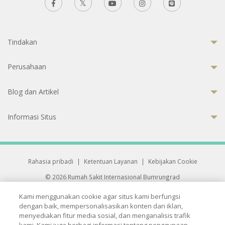
Tindakan
Perusahaan
Blog dan Artikel
Informasi Situs
Rahasia pribadi
|
Ketentuan Layanan
|
Kebijakan Cookie
© 2026 Rumah Sakit Internasional Bumrungrad
Rumah Sakit terakreditasi Joint Commission International (JCI)
Kami menggunakan cookie agar situs kami berfungsi
33 Sukhumvit 3, Wattana, Bangkok 10110 Thailand.
dengan baik, mempersonalisasikan konten dan iklan,
All rights reserved.
menyediakan fitur media sosial, dan menganalisis trafik