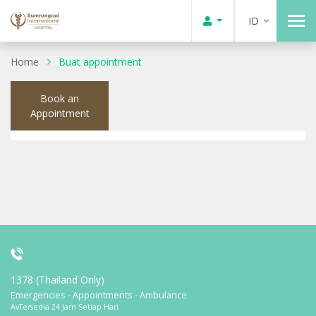
ID
Home
Buat appointment
Book an
Appointment
1378 (Thailand Only)
Emergencies - Appointments - Ambulance
AvTersedia 24 Jam Setiap Hari