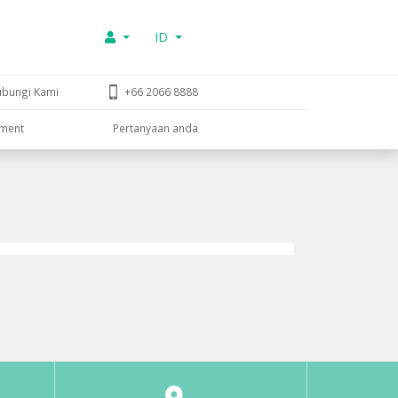
ID
ubungi Kami
+66 2066 8888
tment
Pertanyaan anda