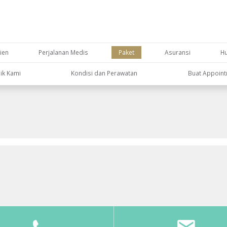
ien
Perjalanan Medis
Paket
Asuransi
H
nik Kami
Kondisi dan Perawatan
Buat Appoin