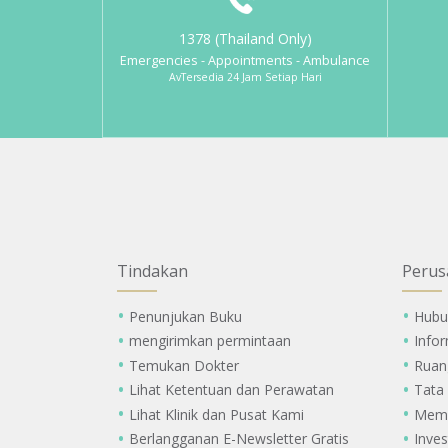
1378 (Thailand Only)
Emergencies - Appointments - Ambulance
AvTersedia 24 Jam Setiap Hari
Tindakan
Perus
Penunjukan Buku
Hubu
mengirimkan permintaan
Info
Temukan Dokter
Ruan
Lihat Ketentuan dan Perawatan
Tata
Lihat Klinik dan Pusat Kami
Memi
Berlangganan E-Newsletter Gratis
Inves