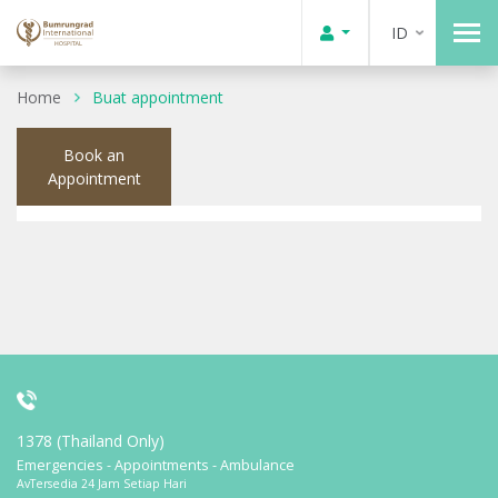
ID
Home
Buat appointment
Book an
Appointment
1378 (Thailand Only)
Emergencies - Appointments - Ambulance
AvTersedia 24 Jam Setiap Hari