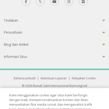
Tindakan
Perusahaan
Blog dan Artikel
Informasi Situs
Rahasia pribadi
|
Ketentuan Layanan
|
Kebijakan Cookie
© 2026 Rumah Sakit Internasional Bumrungrad
Rumah Sakit terakreditasi Joint Commission International (JCI)
Kami menggunakan cookie agar situs kami berfungsi
33 Sukhumvit 3, Wattana, Bangkok 10110 Thailand.
dengan baik, mempersonalisasikan konten dan iklan,
All rights reserved.
menyediakan fitur media sosial, dan menganalisis trafik