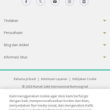
Tindakan
Perusahaan
Blog dan Artikel
Informasi Situs
Rahasia pribadi
|
Ketentuan Layanan
|
Kebijakan Cookie
© 2026 Rumah Sakit Internasional Bumrungrad
Rumah Sakit terakreditasi Joint Commission International (JCI)
Kami menggunakan cookie agar situs kami berfungsi
33 Sukhumvit 3, Wattana, Bangkok 10110 Thailand.
dengan baik, mempersonalisasikan konten dan iklan,
All rights reserved.
menyediakan fitur media sosial, dan menganalisis trafik