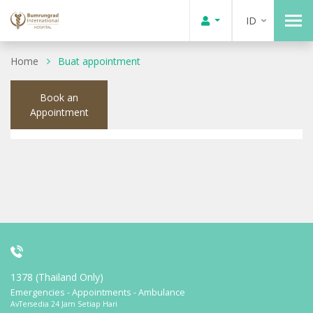
ID
Home
Buat appointment
Book an
Appointment
1378 (Thailand Only)
Emergencies - Appointments - Ambulance
AvTersedia 24 Jam Setiap Hari