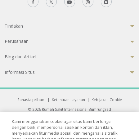
Tindakan
Perusahaan
Blog dan Artikel
Informasi Situs
Rahasia pribadi
|
Ketentuan Layanan
|
Kebijakan Cookie
© 2026 Rumah Sakit Internasional Bumrungrad
Rumah Sakit terakreditasi Joint Commission International (JCI)
Kami menggunakan cookie agar situs kami berfungsi
33 Sukhumvit 3, Wattana, Bangkok 10110 Thailand.
dengan baik, mempersonalisasikan konten dan iklan,
All rights reserved.
menyediakan fitur media sosial, dan menganalisis trafik