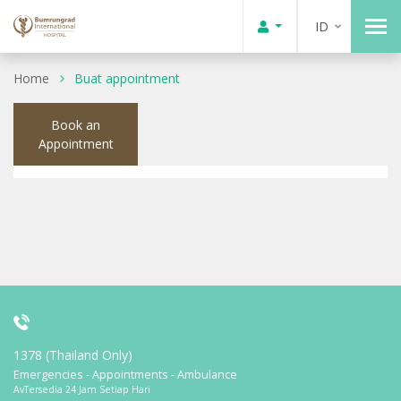
ID
Home
Buat appointment
Book an
Appointment
1378 (Thailand Only)
Emergencies - Appointments - Ambulance
AvTersedia 24 Jam Setiap Hari