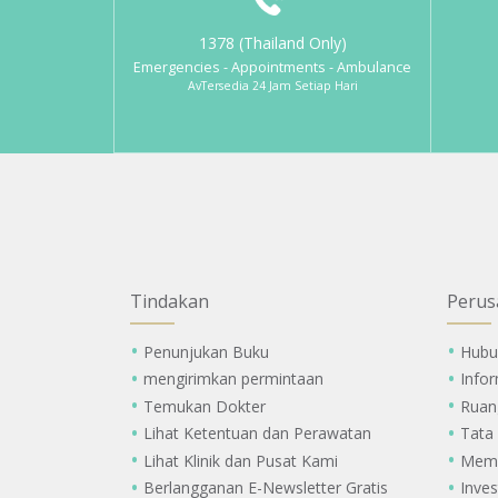
1378 (Thailand Only)
Emergencies - Appointments - Ambulance
AvTersedia 24 Jam Setiap Hari
Tindakan
Perus
Penunjukan Buku
Hubu
mengirimkan permintaan
Info
Temukan Dokter
Ruan
Lihat Ketentuan dan Perawatan
Tata
Lihat Klinik dan Pusat Kami
Memi
Berlangganan E-Newsletter Gratis
Inves