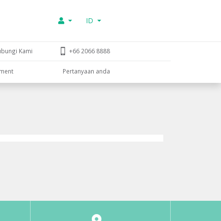
ID
ubungi Kami
+66 2066 8888
tment
Pertanyaan anda