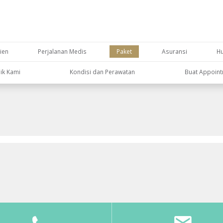
ien
Perjalanan Medis
Paket
Asuransi
H
nik Kami
Kondisi dan Perawatan
Buat Appoin