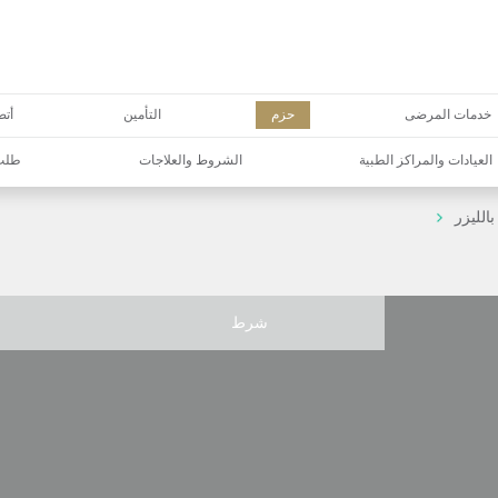
خدمات المرضى
حزم
التأمين
أتص
العيادات والمراكز الطبية
الشروط والعلاجات
طلب 
الليزر
شرط