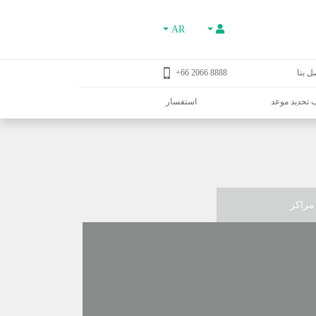
AR
ل بنا
8888 2066 66+
تحديد موعد
استفسار
مراكز