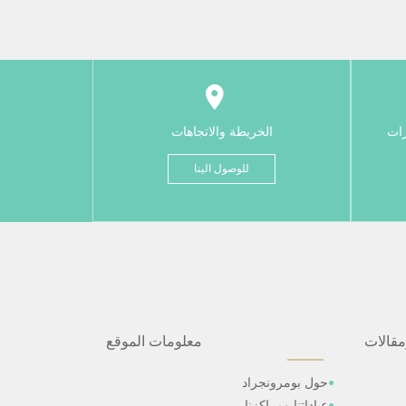
رات
الخريطة والاتجاهات
للوصول الينا
مقالات
معلومات الموقع
حول بومرونجراد
عياداتنا ومراكزنا