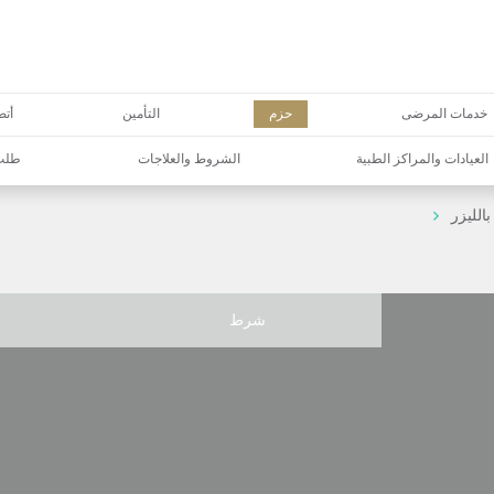
خدمات المرضى
حزم
التأمين
أتص
العيادات والمراكز الطبية
الشروط والعلاجات
طلب 
الليزر
شرط