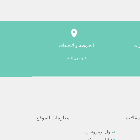
رات
الخريطة والاتجاهات
للوصول الينا
مقالات
معلومات الموقع
حول بومرونجراد
عياداتنا ومراكزنا