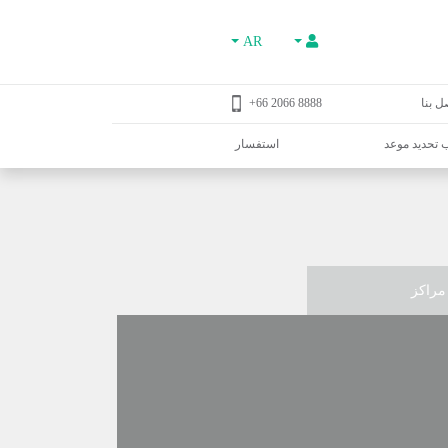
AR
ل بنا
8888 2066 66+
تحديد موعد
استفسار
مراكز