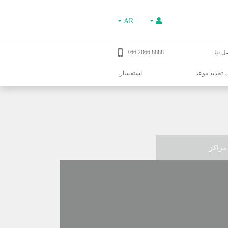
AR
ل بنا
8888 2066 66+
تحديد موعد
استفسار
مراكز