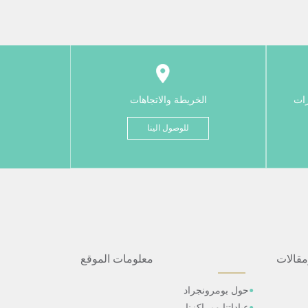
رات
الخريطة والاتجاهات
للوصول الينا
مقالات
معلومات الموقع
حول بومرونجراد
عياداتنا ومراكزنا