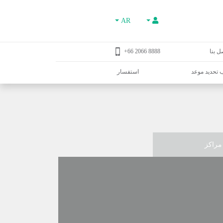
AR
ل بنا
8888 2066 66+
تحديد موعد
استفسار
مراكز