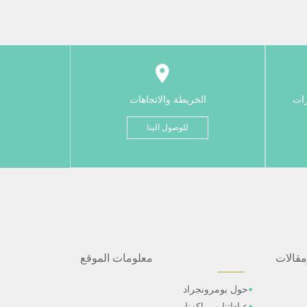
رات
الخريطة والاتجاهات
للوصول الينا
مقالات
معلومات الموقع
حول بومرونجراد
عياداتنا ومراكزنا