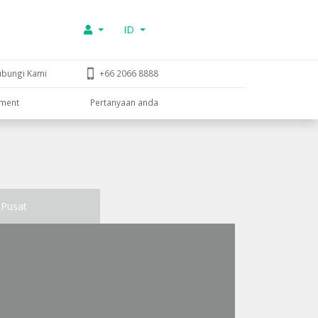
ID
ubungi Kami
+66 2066 8888
tment
Pertanyaan anda
Pusat