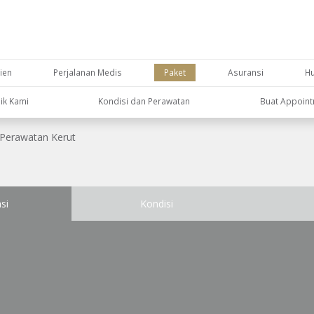
ien
Perjalanan Medis
Paket
Asuransi
H
nik Kami
Kondisi dan Perawatan
Buat Appoin
Perawatan Kerut
si
Kondisi