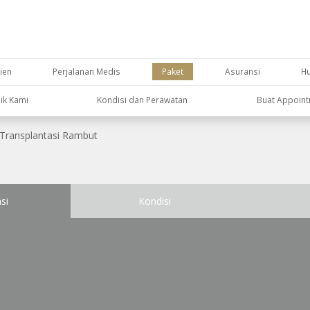
ien
Perjalanan Medis
Paket
Asuransi
H
nik Kami
Kondisi dan Perawatan
Buat Appoin
Transplantasi Rambut
si
Kondisi