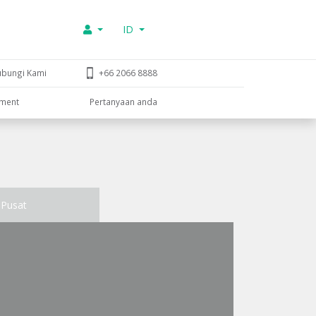
ID
ubungi Kami
+66 2066 8888
tment
Pertanyaan anda
Pusat