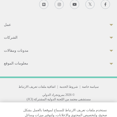
عمل
الشركات
مدونات ومقالات
معلومات الموقع
سياسة خاصة
|
شروط الخدمة
|
اتفاقية ملفات تعريف الارتباط
© 2026 بمرونجراد الدولي
مستشفى معتمد من اللجنة الدولية المشتركة (JCI)
33 Sukhumvit 3, Wattana, Bangkok 10110 Thailand.
نستخدم ملفات تعريف الارتباط للسماح لموقعنا بالعمل بشكل
All rights reserved.
صحيح، ولتخصيص المحتوى والإعلانات، ولتوفير ميزات وسائل