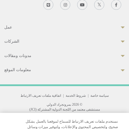
عمل
الشركات
مدونات ومقالات
معلومات الموقع
سياسة خاصة
|
شروط الخدمة
|
اتفاقية ملفات تعريف الارتباط
© 2026 بمرونجراد الدولي
مستشفى معتمد من اللجنة الدولية المشتركة (JCI)
33 Sukhumvit 3, Wattana, Bangkok 10110 Thailand.
نستخدم ملفات تعريف الارتباط للسماح لموقعنا بالعمل بشكل
All rights reserved.
صحيح، ولتخصيص المحتوى والإعلانات، ولتوفير ميزات وسائل