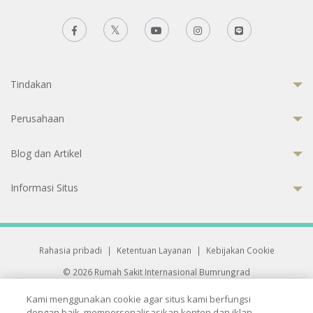
Tindakan
Perusahaan
Blog dan Artikel
Informasi Situs
Rahasia pribadi
|
Ketentuan Layanan
|
Kebijakan Cookie
© 2026 Rumah Sakit Internasional Bumrungrad
Rumah Sakit terakreditasi Joint Commission International (JCI)
Kami menggunakan cookie agar situs kami berfungsi
33 Sukhumvit 3, Wattana, Bangkok 10110 Thailand.
dengan baik, mempersonalisasikan konten dan iklan,