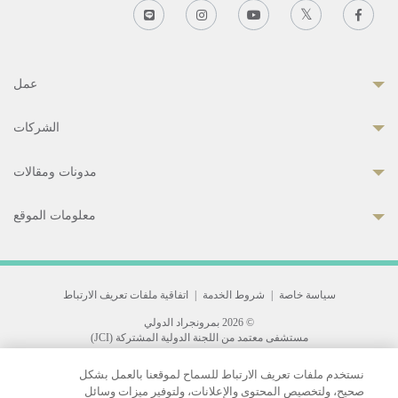
عمل
الشركات
مدونات ومقالات
معلومات الموقع
سياسة خاصة
|
شروط الخدمة
|
اتفاقية ملفات تعريف الارتباط
© 2026 بمرونجراد الدولي
مستشفى معتمد من اللجنة الدولية المشتركة (JCI)
33 Sukhumvit 3, Wattana, Bangkok 10110 Thailand.
نستخدم ملفات تعريف الارتباط للسماح لموقعنا بالعمل بشكل
All rights reserved.
صحيح، ولتخصيص المحتوى والإعلانات، ولتوفير ميزات وسائل