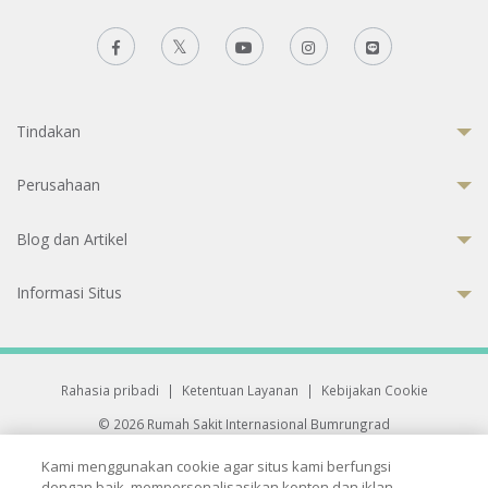
Tindakan
Perusahaan
Blog dan Artikel
Informasi Situs
Rahasia pribadi
|
Ketentuan Layanan
|
Kebijakan Cookie
© 2026 Rumah Sakit Internasional Bumrungrad
Rumah Sakit terakreditasi Joint Commission International (JCI)
Kami menggunakan cookie agar situs kami berfungsi
33 Sukhumvit 3, Wattana, Bangkok 10110 Thailand.
dengan baik, mempersonalisasikan konten dan iklan,