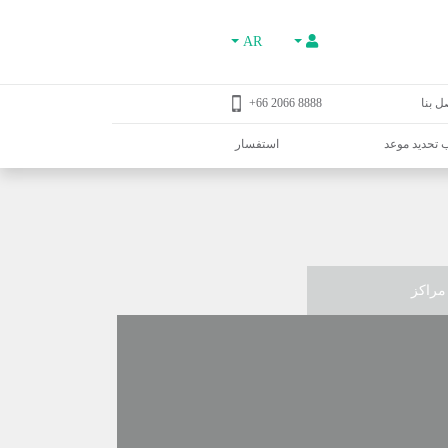
AR
ل بنا
8888 2066 66+
تحديد موعد
استفسار
مراكز