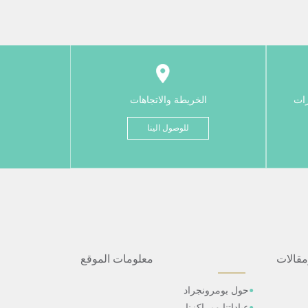
رات
الخريطة والاتجاهات
للوصول الينا
مقالات
معلومات الموقع
حول بومرونجراد
عياداتنا ومراكزنا