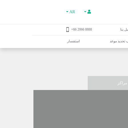
AR
ل بنا
8888 2066 66+
تحديد موعد
استفسار
مراكز