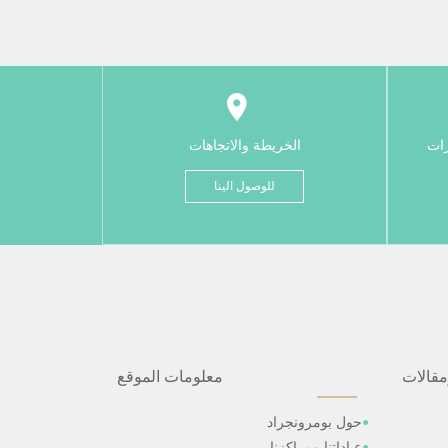
رات
الخريطة والاتجاهات
للوصول الينا
مقالات
معلومات الموقع
حول بومرونجراد
عياداتنا ومراكزنا