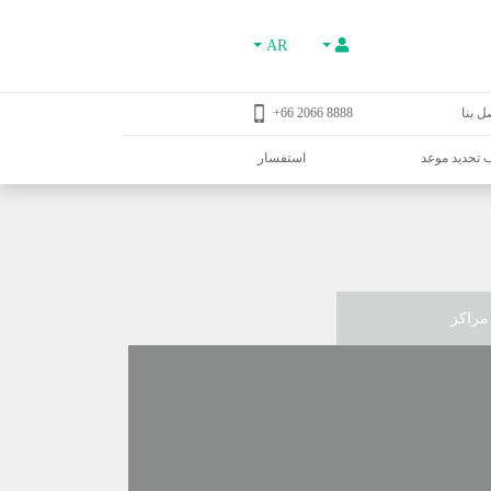
AR
ل بنا
8888 2066 66+
تحديد موعد
استفسار
مراكز