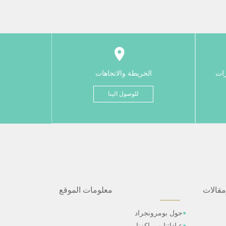
رات
الخريطة والاتجاهات
للوصول الينا
مقالات
معلومات الموقع
حول بومرونجراد
عياداتنا ومراكزنا