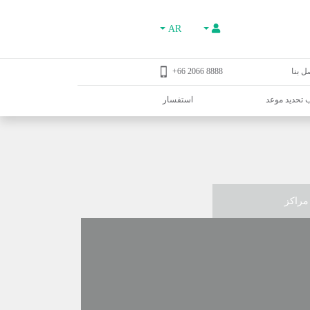
AR
ل بنا
8888 2066 66+
تحديد موعد
استفسار
مراكز