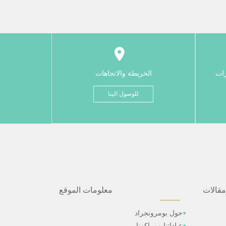
رات
الخريطة والاتجاهات
للوصول الينا
مقالات
معلومات الموقع
حول بومرونجراد
عياداتنا ومراكزنا