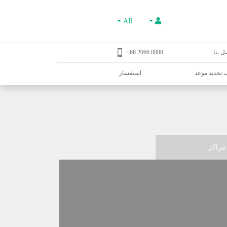
AR
ل بنا
8888 2066 66+
تحديد موعد
استفسار
مراكز