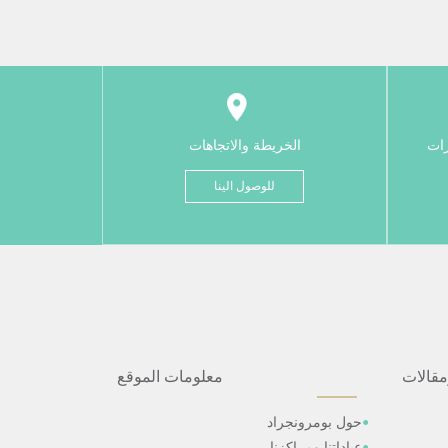
رات
الخريطة والاتجاهات
للوصول الينا
مقالات
معلومات الموقع
حول بومرونجراد
عياداتنا ومراكزنا