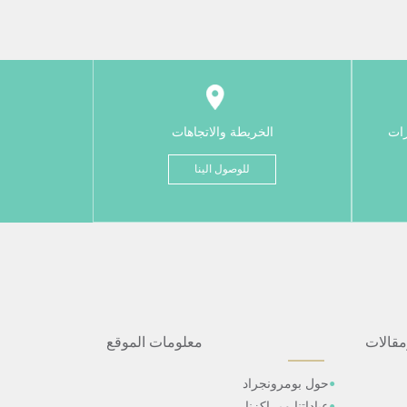
رات
الخريطة والاتجاهات
للوصول الينا
مقالات
معلومات الموقع
حول بومرونجراد
عياداتنا ومراكزنا