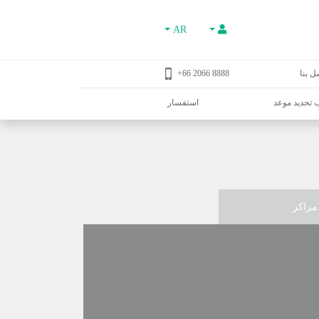
AR
ل بنا
8888 2066 66+
تحديد موعد
استفسار
مراكز