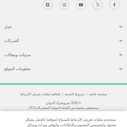
عمل
الشركات
مدونات ومقالات
معلومات الموقع
سياسة خاصة
|
شروط الخدمة
|
اتفاقية ملفات تعريف الارتباط
© 2026 بمرونجراد الدولي
مستشفى معتمد من اللجنة الدولية المشتركة (JCI)
33 Sukhumvit 3, Wattana, Bangkok 10110 Thailand.
نستخدم ملفات تعريف الارتباط للسماح لموقعنا بالعمل بشكل
All rights reserved.
صحيح، ولتخصيص المحتوى والإعلانات، ولتوفير ميزات وسائل